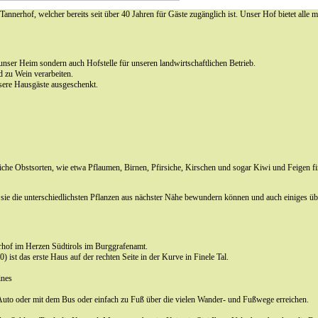
annerhof, welcher bereits seit über 40 Jahren für Gäste zugänglich ist. Unser Hof bietet all
nser Heim sondern auch Hofstelle für unseren landwirtschaftlichen Betrieb.
d zu Wein verarbeiten.
sere Hausgäste ausgeschenkt.
che Obstsorten, wie etwa Pflaumen, Birnen, Pfirsiche, Kirschen und sogar Kiwi und Feigen f
ie die unterschiedlichsten Pflanzen aus nächster Nähe bewundern können und auch einiges ü
rhof im Herzen Südtirols im Burggrafenamt.
) ist das erste Haus auf der rechten Seite in der Kurve in Finele Tal.
ines
 Auto oder mit dem Bus oder einfach zu Fuß über die vielen Wander- und Fußwege erreichen.