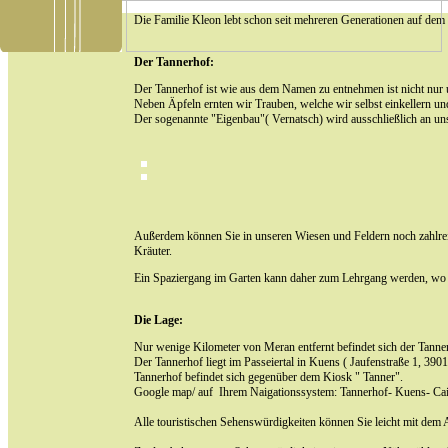
Die Familie Kleon lebt schon seit mehreren Generationen auf dem T
Der Tannerhof:
Der Tannerhof ist wie aus dem Namen zu entnehmen ist nicht nur u
Neben Äpfeln ernten wir Trauben, welche wir selbst einkellern un
Der sogenannte "Eigenbau"( Vernatsch) wird ausschließlich an un
Außerdem können Sie in unseren Wiesen und Feldern noch zahlrei
Kräuter.
Ein Spaziergang im Garten kann daher zum Lehrgang werden, wo s
Die Lage:
Nur wenige Kilometer von Meran entfernt befindet sich der Tanne
Der Tannerhof liegt im Passeiertal in Kuens ( Jaufenstraße 1, 39010
Tannerhof befindet sich gegenüber dem Kiosk " Tanner".
Google map/ auf Ihrem Naigationssystem: Tannerhof- Kuens- Ca
Alle touristischen Sehenswürdigkeiten können Sie leicht mit dem