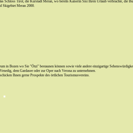
s Schloss Tirol, die Kurstadt Meran, wo bereits Kaiserin Sisi Ihren Urlaub verbrachte, die Bu
nd Skigebiet Meran 2000.
eum in Bozen wo Sie "Ötzi" bestaunen können sowie viele andere einzigartige Sehenswürdigkei
ch Venedig, dem Gardasee oder zur Oper nach Verona zu unternehmen.
 schicken Ihnen gerne Prospekte des örtlichen Tourismusvereins.